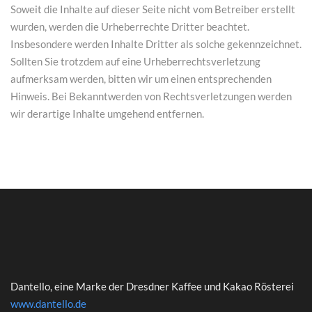
Soweit die Inhalte auf dieser Seite nicht vom Betreiber erstellt
wurden, werden die Urheberrechte Dritter beachtet.
Insbesondere werden Inhalte Dritter als solche gekennzeichnet.
Sollten Sie trotzdem auf eine Urheberrechtsverletzung
aufmerksam werden, bitten wir um einen entsprechenden
Hinweis. Bei Bekanntwerden von Rechtsverletzungen werden
wir derartige Inhalte umgehend entfernen.
Dantello, eine Marke der Dresdner Kaffee und Kakao Rösterei
www.dantello.de