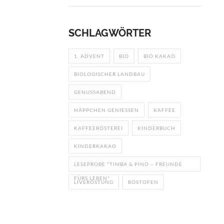
SCHLAGWÖRTER
1. ADVENT
BIO
BIO KAKAO
BIOLOGISCHER LANDBAU
GENUSSABEND
HÄPPCHEN GENIESSEN
KAFFEE
KAFFEERÖSTEREI
KINDERBUCH
KINDERKAKAO
LESEPROBE "TIMBA & PINO – FREUNDE
FÜRS LEBEN"
LIVERÖSTUNG
RÖSTOFEN