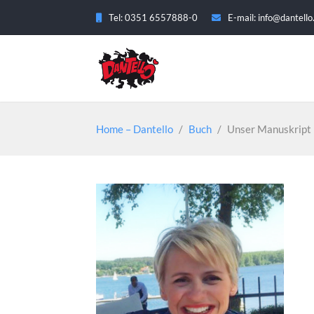
Tel: 0351 6557888-0
E-mail: info@dantello
Home – Dantello
/
Buch
/
Unser Manuskript i