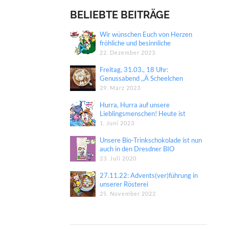
BELIEBTE BEITRÄGE
Wir wünschen Euch von Herzen
fröhliche und besinnliche
Weihnachten.
22. Dezember 2023
Freitag, 31.03., 18 Uhr:
Genussabend ,,Ä Scheelchen
Heeßer“ in unser Manufaktur
29. März 2023
Hurra, Hurra auf unsere
Lieblingsmenschen! Heute ist
Internationaler Kindertag.
1. Juni 2023
Unsere Bio-Trinkschokolade ist nun
auch in den Dresdner BIO
COMPANY Märkten erhältlich!
23. Juli 2020
27.11.22: Advents(ver)führung in
unserer Rösterei
25. November 2022