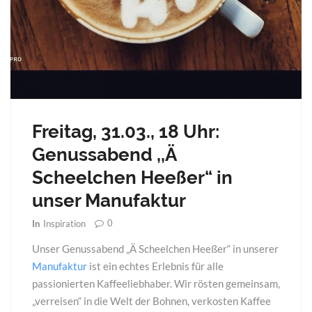
Freitag, 31.03., 18 Uhr:
Genussabend ,,Ä
Scheelchen Heeßer“ in
unser Manufaktur
0
In
Inspiration
Unser Genussabend „Ä Scheelchen Heeßer“ in unserer
Manufaktur
ist ein echtes Erlebnis für alle
passionierten Kaffeeliebhaber. Wir rösten gemeinsam,
„verreisen“ in die Welt der Bohnen, verkosten Kaffee