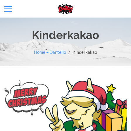
Kinderkakao
Home – Dantello
/
Kinderkakao
22
Dez.
2023