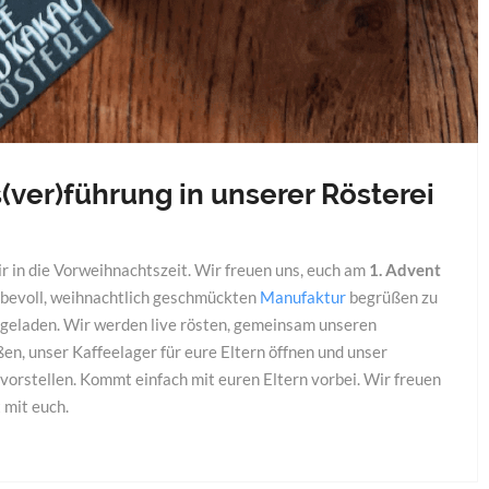
s(ver)führung in unserer Rösterei
r in die Vorweihnachtszeit. Wir freuen uns, euch am
1. Advent
iebevoll, weihnachtlich geschmückten
Manufaktur
begrüßen zu
ingeladen. Wir werden live rösten, gemeinsam unseren
n, unser Kaffeelager für eure Eltern öffnen und unser
vorstellen. Kommt einfach mit euren Eltern vorbei. Wir freuen
 mit euch.