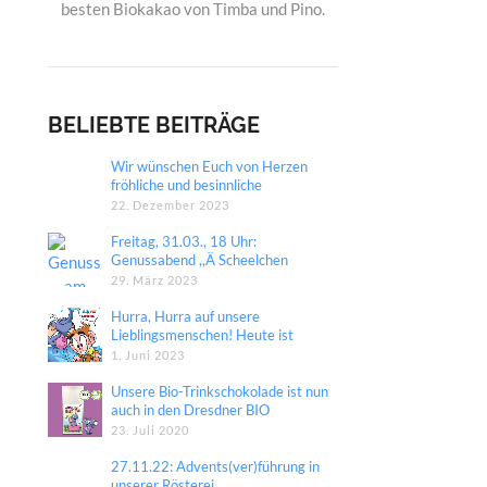
besten Biokakao von Timba und Pino.
BELIEBTE BEITRÄGE
Wir wünschen Euch von Herzen
fröhliche und besinnliche
Weihnachten.
22. Dezember 2023
Freitag, 31.03., 18 Uhr:
Genussabend ,,Ä Scheelchen
Heeßer“ in unser Manufaktur
29. März 2023
Hurra, Hurra auf unsere
Lieblingsmenschen! Heute ist
Internationaler Kindertag.
1. Juni 2023
Unsere Bio-Trinkschokolade ist nun
auch in den Dresdner BIO
COMPANY Märkten erhältlich!
23. Juli 2020
27.11.22: Advents(ver)führung in
unserer Rösterei