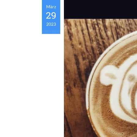
März
29
2023