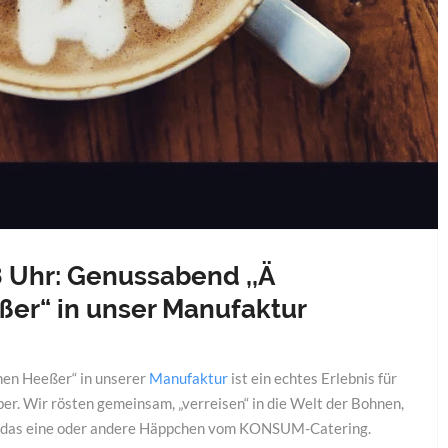
18 Uhr: Genussabend ,,Ä
er“ in unser Manufaktur
en Heeßer“ in unserer
Manufaktur
ist ein echtes Erlebnis für
ber. Wir rösten gemeinsam, „verreisen“ in die Welt der Bohnen,
n das eine oder andere Häppchen vom KONSUM-Catering.