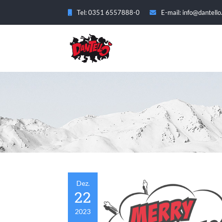
Tel: 0351 6557888-0
E-mail: info@dantello
Dez.
22
2023