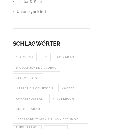
Timba & Pino
Unkategorisiert
SCHLAGWÖRTER
1. ADVENT
BIO
BIO KAKAO
BIOLOGISCHER LANDBAU
GENUSSABEND
HÄPPCHEN GENIESSEN
KAFFEE
KAFFEERÖSTEREI
KINDERBUCH
KINDERKAKAO
LESEPROBE "TIMBA & PINO – FREUNDE
FÜRS LEBEN"