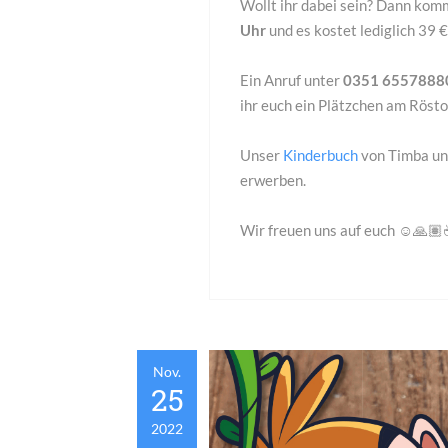
Wollt ihr dabei sein? Dann ko
Uhr
und es kostet lediglich 39 
Ein Anruf unter
0351 655788
ihr euch ein Plätzchen am Rösto
Unser
Kinderbuch
von Timba und
erwerben.
Wir freuen uns auf euch ☺️🙏
Nov.
25
2022