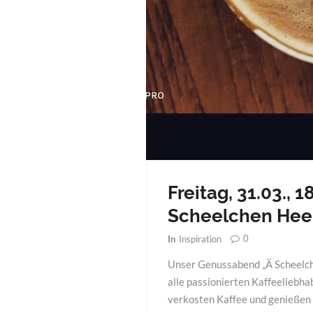
Freitag, 31.03., 
Scheelchen Heeß
0
In
Inspiration
Unser Genussabend „Ä Scheelch
alle passionierten Kaffeeliebha
verkosten Kaffee und genieße