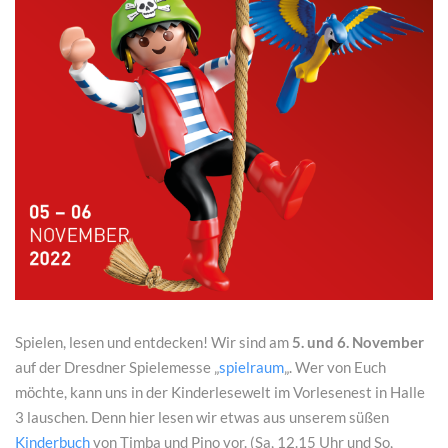
Spielen, lesen und entdecken! Wir sind am
5. und 6. November
auf der Dresdner Spielemesse „
spielraum
„. Wer von Euch
möchte, kann uns in der Kinderlesewelt im Vorlesenest in Halle
3 lauschen. Denn hier lesen wir etwas aus unserem süßen
Kinderbuch
von Timba und Pino vor. (Sa, 12.15 Uhr und So,