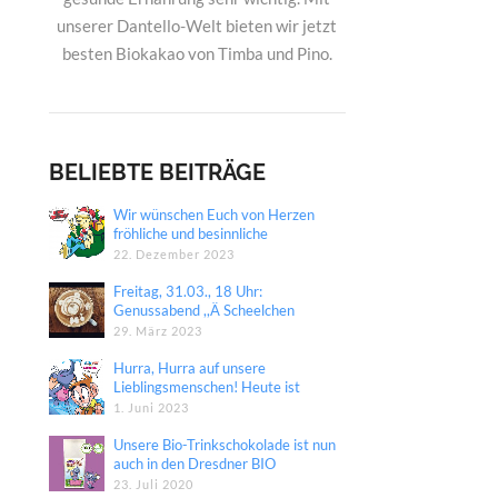
unserer Dantello-Welt bieten wir jetzt
besten Biokakao von Timba und Pino.
BELIEBTE BEITRÄGE
Wir wünschen Euch von Herzen
fröhliche und besinnliche
Weihnachten.
22. Dezember 2023
Freitag, 31.03., 18 Uhr:
Genussabend ,,Ä Scheelchen
Heeßer“ in unser Manufaktur
29. März 2023
Hurra, Hurra auf unsere
Lieblingsmenschen! Heute ist
Internationaler Kindertag.
1. Juni 2023
Unsere Bio-Trinkschokolade ist nun
auch in den Dresdner BIO
COMPANY Märkten erhältlich!
23. Juli 2020