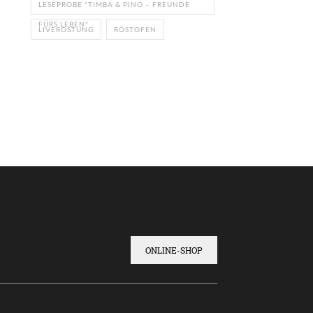
LESEPROBE "TIMBA & PINO – FREUNDE
FÜRS LEBEN"
LIVERÖSTUNG
RÖSTOFEN
ONLINE-SHOP