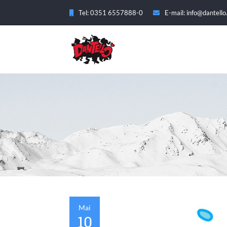
Tel: 0351 6557888-0
E-mail: info@dantello
Mai
10