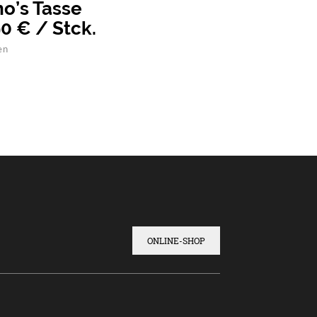
no’s Tasse
90 € / Stck.
en
ONLINE-SHOP