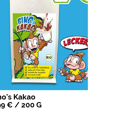
no’s Kakao
99 € / 200 G