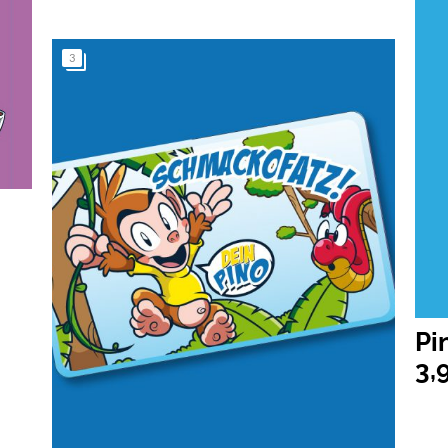
3
Pi
3,