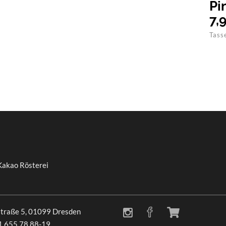
Pi
7,
Tass
Kakao Rösterei
traße 5, 01099 Dresden
51 655 78 88-19