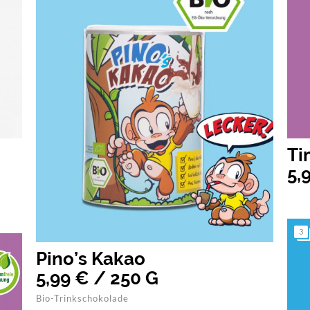
Ti
5,
3
Pino’s Kakao
5,99 € / 250 G
Bio-Trinkschokolade