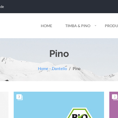
.de
HOME
TIMBA & PINO
PRODU
Pino
Home – Dantello
/
Pino
3
3