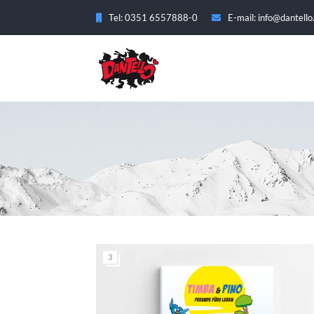
Tel: 0351 6557888-0
E-mail: info@dantello
3